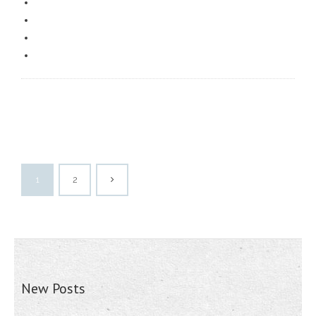
1
2
New Posts