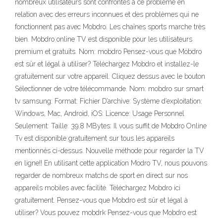
nombreux utilisateurs sont confrontés à ce problème en
relation avec des erreurs inconnues et des problèmes qui ne
fonctionnent pas avec Mobdro. Les chaînes sports marche très
bien. Mobdro online TV est disponible pour les utilisateurs
premium et gratuits. Nom: mobdro Pensez-vous que Mobdro
est sûr et légal à utiliser? Téléchargez Mobdro et installez-le
gratuitement sur votre appareil. Cliquez dessus avec le bouton
Sélectionner de votre télécommande. Nom: mobdro sur smart
tv samsung: Format: Fichier D’archive: Système d’exploitation:
Windows, Mac, Android, iOS: Licence: Usage Personnel
Seulement: Taille: 39.8 MBytes: Il vous suffit de Mobdro Online
Tv est disponible gratuitement sur tous les appareils
mentionnés ci-dessus. Nouvelle méthode pour regarder la TV
en ligne!! En utilisant cette application Modro TV, nous pouvons
regarder de nombreux matchs de sport en direct sur nos
appareils mobiles avec facilité. Téléchargez Mobdro ici
gratuitement. Pensez-vous que Mobdro est sûr et légal à
utiliser? Vous pouvez mobdrk Pensez-vous que Mobdro est