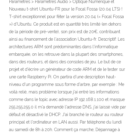
Paramètres > Paramètres Audio > Optique Numérique et
Nouveau t-shirt Ubuntu-FR pour le Focal Fossa (20.04 LTS) !
T-shirt exceptionnel pour fêter la version 20.04 (« Focal Fossa
») d'Ubuntu. Ce produit est en quantité très limité (en dehors
de la période de pré-vente), son prix est de 20€, contribuant
ainsi au financement de l'association Ubuntu-fr. Descriptif: Les
architectures ARM sont prédominantes dans l'informatique
embarquée, on les retrouve dans la plupart des smartphones,
dans des routeurs, et dans des consoles de jeu. Le but de ce
projet et d'écrire un générateur de code ARM et de le tester sur
une carte Raspberry Pi. On partira d'une description haut-
niveau d'un programme sous forme d'arbre, par exemple : Me
voilà relié, mais problème lorsque j'ai entré les informations
comme dans le topic avec adresse IP 192.168.1.100 et masque
255.255.255.0 il m'a demandé l'adresse DNS, j'ai laissé vide par
défaut et désactivé le DHCP. J'ai branché le routeur au routeur
principal et l'ordinateur en LAN aussi. Par téléphone du lundi
au samedi de 8h à 20h. Comment ça marche; Dépannage à