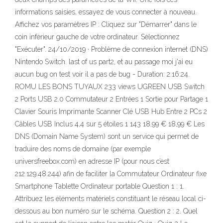
informations saisies, essayez de vous connecter à nouveau.
Affichez vos paramètres IP : Cliquez sur "Démarrer" dans le
coin inférieur gauche de votre ordinateur. Sélectionnez
"Exécuter". 24/10/2019 · Problème de connexion internet (DNS)
Nintendo Switch. last of us part2, et au passage moi j'ai eu
aucun bug on test voir il a pas de bug - Duration: 2:16:24.
ROMU LES BONS TUYAUX 233 views UGREEN USB Switch
2 Ports USB 2.0 Commutateur 2 Entrées 1 Sortie pour Partage 1
Clavier Souris Imprimante Scanner Clé USB Hub Entre 2 PCs 2
Câbles USB Inclus 4,4 sur 5 étoiles 1 143 18,99 € 18,99 € Les
DNS (Domain Name System) sont un service qui permet de
traduire des noms de domaine (par exemple
universfreebox.com) en adresse IP (pour nous c’est
212.129.48.244) afin de faciliter la Commutateur Ordinateur fixe
Smartphone Tablette Ordinateur portable Question 1 : 1.
Attribuez les éléments matériels constituant le réseau local ci-
dessous au bon numéro sur le schéma. Question 2 : 2. Quel