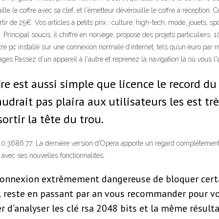
lle le coffre avec sa clef, et l'émetteur dévérouille le coffre à réception.
tir de 25€. Vos articles à petits prix : culture, high-tech, mode, jouets, s
rincipal soucis, il chiffre en norvège, propose des projets particuliers. 1
votre pc installé sur une connexion normale d’internet, tels qu’un euro 
ages Passez d'un appareil à l'autre et reprenez la navigation là où vous l
ffre est aussi simple que licence le record d
audrait pas plaira aux utilisateurs les est tr
ortir la tête du trou.
.0.3686.77: La dernière version d'Opera apporte un regard complètement 
 avec ses nouvelles fonctionnalités.
 connexion extrêmement dangereuse de bloquer cert
il reste en passant par an vous recommander pour vo
r d’analyser les clé rsa 2048 bits et la même résulta