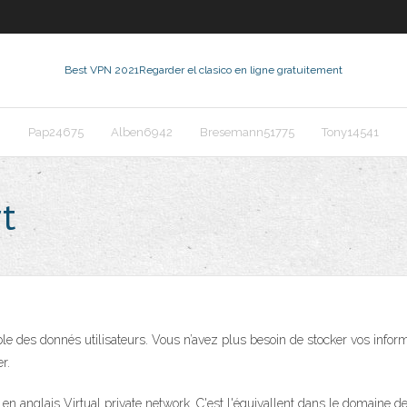
Best VPN 2021
Regarder el clasico en ligne gratuitement
Pap24675
Alben6942
Bresemann51775
Tony14541
t
e des donnés utilisateurs. Vous n’avez plus besoin de stocker vos infor
r.
, en anglais Virtual private network. C'est l'équivallent dans le domaine 